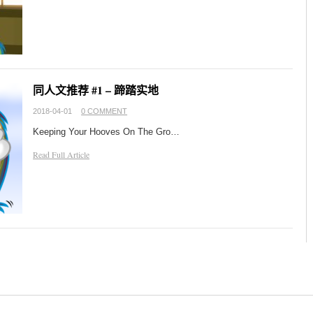
同人文推荐 #1 – 蹄踏实地
2018-04-01
0 COMMENT
Keeping Your Hooves On The Gro…
Read Full Article